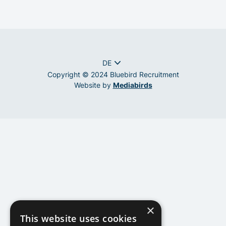
IT & Entwicklung
Executive Search
EN
DE
Copyright © 2024 Bluebird Recruitment
Website by
Mediabirds
×
This website uses cookies