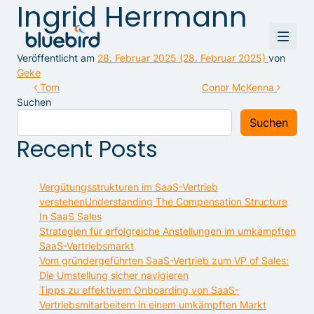
Ingrid Herrmann
Veröffentlicht am
28. Februar 2025
(28. Februar 2025)
von
Geke
Beitragsnavigation
Tom
Conor McKenna
Suchen
Suchen
Recent Posts
Vergütungsstrukturen im SaaS-Vertrieb
verstehenUnderstanding The Compensation Structure
In SaaS Sales
Strategien für erfolgreiche Anstellungen im umkämpften
SaaS-Vertriebsmarkt
Vom gründergeführten SaaS-Vertrieb zum VP of Sales:
Die Umstellung sicher navigieren
Tipps zu effektivem Onboarding von SaaS-
Vertriebsmitarbeitern in einem umkämpften Markt