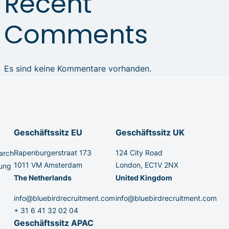
Recent
Comments
Es sind keine Kommentare vorhanden.
Geschäftssitz EU
Geschäftssitz UK
Rapenburgerstraat 173
124 City Road
arch
1011 VM Amsterdam
London, EC1V 2NX
lung
The Netherlands
United Kingdom
info@bluebirdrecruitment.com
info@bluebirdrecruitment.com
+ 31 6 41 32 02 04
Geschäftssitz APAC