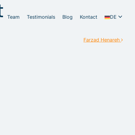
t
Team
Testimonials
Blog
Kontact
DE
NL
ion
Farzad Henareh
EN