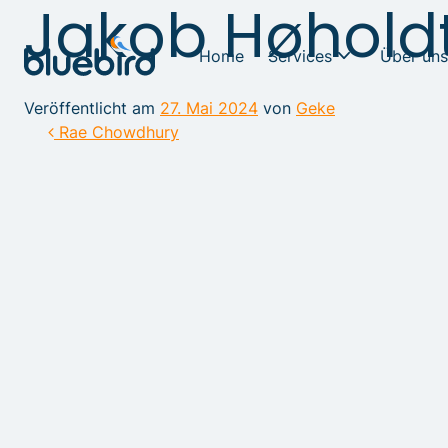
Jakob Høhold
Home
Services
Über uns
Veröffentlicht am
27. Mai 2024
von
Geke
Beitragsnavigat
Rae Chowdhury