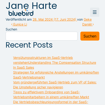
Jane Harte
Veröffentlicht am
28. Mai 2024
(17. Juni 2024)
von
Geke
Beitragsnavigation
Eunice Li
Daniël
Suchen
Suchen
Recent Posts
Vergütungsstrukturen im SaaS-Vertrieb
verstehenUnderstanding The Compensation Structure
In SaaS Sales
Strategien für erfolgreiche Anstellungen im umkämpften
SaaS-Vertriebsmarkt
Vom gründergeführten SaaS-Vertrieb zum VP of Sales:
Die Umstellung sicher navigieren
Tipps zu effektivem Onboarding von SaaS-
Vertriebsmitarbeitern in einem umkämpften Markt
Die Vertriebsbeschleunigungsformel in der SaaS-