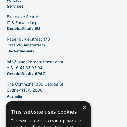
Kontact
Services
Executive Search
IT & Entwicklung
Geschäftssitz EU
Rapenburgerstraat 173
1011 VM Amsterdam
The Netherlands
info@bluebirdrecruitment.com
+ 31 6 41 32 02 04
Geschäftssitz APAC
The Commons, 388 George St
Sydney NSW 2000
Australia
×
info@bluebirdrecruitment.com
This website uses cookies
+ 61 406 504 556
Geschäftssitz UK
DE
This website uses cookies to improve user
experience. By using our website you