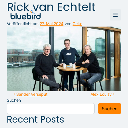
Rick van Echtelt
Veröffentlicht am
27. Mai 2024
von
Geke
Beitragsnavigation
Sander Verseput
Alex Louisy
Suchen
Suchen
Recent Posts